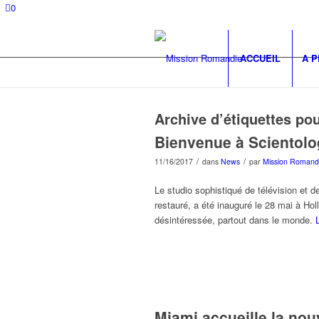
0
ACCUEIL
A 
Archive d’étiquettes po
Bienvenue à Scientolo
/
/
11/16/2017
dans
News
par
Mission Romand
Le studio sophistiqué de télévision et d
restauré, a été inauguré le 28 mai à Ho
désintéressée, partout dans le monde.
Miami accueille la nou