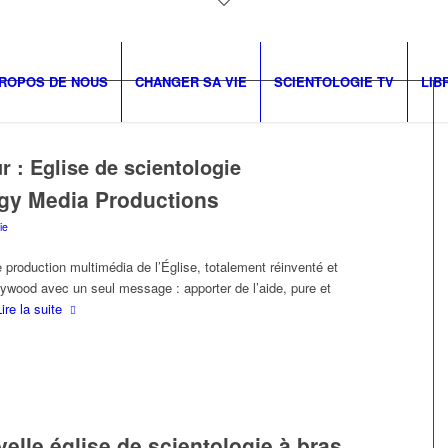
PROPOS DE NOUS
CHANGER SA VIE
SCIENTOLOGIE TV
LIB
ur :
Eglise de scientologie
gy Media Productions
ie
e production multimédia de l’Église, totalement réinventé et
llywood avec un seul message : apporter de l’aide, pure et
Lire la suite
velle église de scientologie à bras