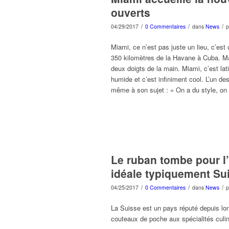
ouverts
/
/
/
04/29/2017
0 Commentaires
dans
News
Miami, ce n’est pas juste un lieu, c’est
350 kilomètres de la Havane à Cuba. Ma
deux doigts de la main. Miami, c’est lati
humide et c’est infiniment cool. L’un de
même à son sujet : « On a du style, on
Le ruban tombe pour l’
idéale typiquement Su
/
/
/
04/25/2017
0 Commentaires
dans
News
La Suisse est un pays réputé depuis lon
couteaux de poche aux spécialités culin